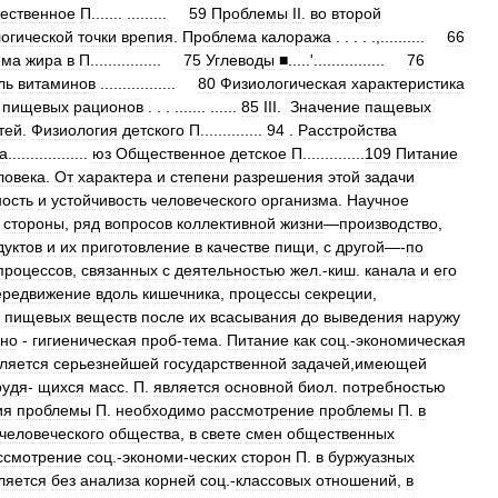
ественное
П
....... .........
59
Проблемы
II
.
во
второй
огической
точки
врепия
.
Проблема
калоража
. . . . .,..........
66
ема
жира
в
П
................
75
Углеводы
■
.....'................
76
ль
витаминов
.................
80
Физиологическая
характеристика
пищевых
рационов
. . . ....... ......
85
III
.
Значение
пащевых
тей
.
Физиология
детского
П
..............
94
.
Расстройства
а
..................
юз
Общественное
детское
П
..............
109
Питание
ловека
.
От
характера
и
степени
разрешения
этой
задачи
ость
и
устойчивость
человеческого
организма
.
Научное
стороны
,
ряд
вопросов
коллективной
жизни
—
производство
,
дуктов
и
их
приготовление
в
качестве
пищи
,
с
другой
—-
по
процессов
,
связанных
с
деятельностью
жел
.-
киш
.
канала
и
его
ередвижение
вдоль
кишечника
,
процессы
секреции
,
пищевых
веществ
после
их
всасывания
до
выведения
наружу
ьно
-
гигиеническая
проб
-
тема
.
Питание
как
соц
.-
экономическая
ляется
серьезнейшей
государственной
задачей
,
имеющей
рудя
-
щихся
масс
.
П
.
является
основной
биол
.
потребностью
ия
проблемы
П
.
необходимо
рассмотрение
проблемы
П
.
в
человеческого
общества
,
в
свете
смен
общественных
ссмотрение
соц
.-
экономи
-
ческих
сторон
П
.
в
буржуазных
ляется
без
анализа
корней
соц
.-
классовых
отношений
,
в