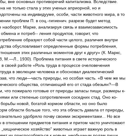
ьбы
,
вне
основных
противоречий
капитализма
.
Вследствие
.
она
не
только
стала
у
этих
ученых
априорной
,
но
и
едоточены
на
индивидууме
,
особи
,
части
животного
мира
,
в
то
чении
проблем
П
.
в
соц
.-
гигиенич
.
разрезе
будет
метод
е
наоборот
.
Марке
,
анализируя
связь
и
взаимозависимость
,
обмена
и
потреб
--
ления
продуктов
,
говорит
,
что
отребление
образуют
собой
части
целого
,
различия
внутри
дства
обусловливает
определенные
формы
потребления
,
отношения
этих
различных
моментов
друг
к
другу
» (
К
.
Маркс
,
8
,
М
.—
Л
.,
1930
).
Проблема
питания
в
свете
исторического
с
в
своей
работе
«
Роль
труда
в
процессе
очеловечения
труда
в
эволюции
человека
и
обосновал
диалектический
зав
,
что
люди
—
часть
природы
,
но
особая
часть
. «
В
чем
же
мы
еческого
общества
,
отличающий
его
от
стада
обезьян
?—
В
м
,
что
пожирало
готовые
от
природы
запасы
пищи
,
размеры
к
-
виями
или
степенью
сопротивления
соседних
стад
.
Оно
ко
-
борьбы
новой
,
богатой
кормом
области
,
но
оно
было
орм
области
больше
того
,
что
эта
область
давала
от
природы
,
ознательно
удобряло
почву
своими
экскрементами
...
Но
все
ы
в
отношении
предметов
питания
и
притом
часто
уничтожают
о
„
хищническое
хозяйство
"
животных
играет
важную
роль
в
ляет
их
приспособляться
к
новым
,
необычным
родам
пищи
,