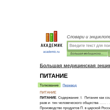
Словари и энциклоп
academic.ru
Большая медицинская энциклопедия
Большая медицинская энци
ПИТАНИЕ
Толкование
Перевод
ПИТАНИЕ
ПИТАНИЕ
.
Содержание:
I
.
Питание
как
со
разв
и
-
тин
человеческого
общества
....... . 
Производство
продуктов
П
.
в
царской
Росс