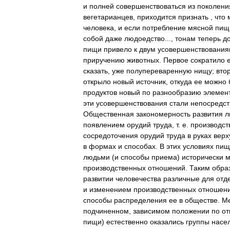
и
полней
совершенствоваться
из
поколени
вегетарианцев
,
приходится
признать
,
что
человека
,
и
если
потребление
мясной
пищ
собой
даже
людоедство
...,
тонам
теперь
д
пищи
привело
к
двум
усовершенствовани
приручению
животных
.
Первое
сократило
сказать
,
уже
полупереваренную
нищу
;
вто
открыло
новый
источник
,
откуда
ее
можно
продуктов
новый
по
разнообразию
элемен
эти
усовершенствования
стали
непосредст
Общественная
закономерность
развития
л
появлением
орудий
труда
,
т
.
е
.
производст
сосредоточения
орудий
труда
в
руках
верх
в
формах
и
способах
.
В
этих
условиях
пищ
людьми
(
и
способы
приема
)
исторически
м
производственных
отношений
.
Таким
обра
развитии
человечества
различные
для
отд
и
изменением
производственных
отношен
способы
распределения
ее
в
обществе
.
М
подчиненном
,
зависимом
положении
по
о
пищи
)
естественно
оказались
группы
насе