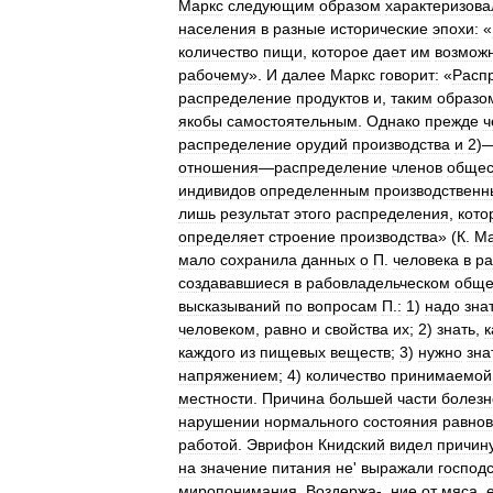
Маркс
следующим
образом
характеризова
населения
в
разные
исторические
эпохи:
«
количество
пищи
,
которое
дает
им
возмож
рабочему
».
И
далее
Маркс
говорит:
«
Расп
распределение
продуктов
и
,
таким
образо
якобы
самостоятельным
.
Однако
прежде
ч
распределение
орудий
производства
и
2
)
отношения
—
распределение
членов
общес
индивидов
определенным
производствен
лишь
результат
этого
распределения
,
кото
определяет
строение
производства
» (
К
.
Ма
мало
сохранила
данных
о
П
.
человека
в
ра
создававшиеся
в
рабовладельческом
обще
высказываний
по
вопросам
П
.
:
1
)
надо
зна
человеком
,
равно
и
свойства
их
;
2
)
знать
,
к
каждого
из
пищевых
веществ
;
3
)
нужно
зна
напряжением
;
4
)
количество
принимаемой
местности
.
Причина
большей
части
болезн
нарушении
нормального
состояния
равно
работой
.
Эврифон
Книдский
видел
причин
на
значение
питания
не
'
выражали
господ
миропонимания
.
Воздержа
-.
ние
от
мяса
,