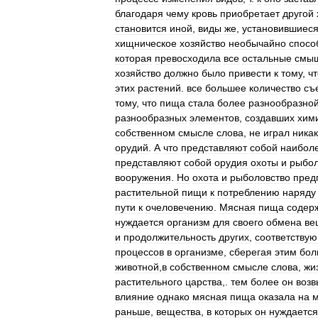
благодаря
чему
кровь
приобретает
другой
становится
иной
,
виды
же
,
установившиес
хищническое
хозяйство
необычайно
спосо
которая
превосходила
все
остальные
смы
хозяйство
должно
было
привести
к
тому
,
чт
этих
растений
.
все
большее
количество
съ
тому
,
что
пища
стала
более
разнообразно
разнообразных
элементов
,
создавших
хим
собственном
смысле
слова
,
не
играл
ника
орудий
.
А
что
представляют
собой
наибол
представляют
собой
орудия
охоты
и
рыбол
вооружения
.
Но
охота
и
рыболовство
пред
растительной
пищи
к
потреблению
наряду
пути
к
очеловечению
.
Мясная
пища
содер
нуждается
организм
для
своего
обмена
ве
и
продолжительность
других
,
соответству
процессов
в
организме
,
сберегая
этим
бол
животной
,
в
собственном
смысле
слова
,
жи
растительного
царства
,.
тем
более
он
воз
влияние
однако
мясная
пища
оказала
на
м
раньше
,
вещества
,
в
которых
он
нуждается