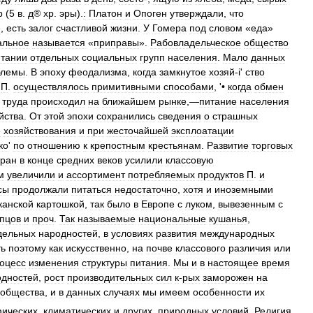
р
(
5
в
.
д
®
хр
.
эры
).
:
Платон
и
Опоген
утверждали
,
что
е
,
есть
залог
счастливой
жизни
.
У
Гомера
под
словом
«
еда
»
альное
называется
«
приправы
».
Рабовладельческое
общество
итании
отдельных
социальных
групп
населения
.
Мало
данных
блемы
.
В
эпоху
феодализма
,
когда
замкнутое
хозяй
-
i
'
ство
П
.
осуществлялось
примитивными
способами
, '•
когда
обмен
труда
происходил
на
ближайшем
рынке
,—
питание
населения
йства
.
От
этой
эпохи
сохранились
сведения
о
страшных
е
хозяйствования
и
при
жесточайшей
эксплоатации
ко
'
по
отношению
к
крепостным
крестьянам
.
Развитие
торговых
тран
в
конце
средних
веков
усилили
классовую
м
увеличили
и
ассортимент
потребляемых
продуктов
П
.
и
сы
продолжали
питаться
недостаточно
,
хотя
и
иноземными
канской
картошкой
,
так
было
в
Европе
с
луком
,
вывезенным
с
упцов
и
проч
.
Так
называемые
национальные
кушанья
,
дельных
народностей
,
в
условиях
развития
международных
ть
поэтому
как
искусственно
,
на
почве
классового
различия
или
оцесс
изменения
структуры
питания
.
Мы
и
в
настоящее
время
одностей
,
рост
производительных
сил
к
-
рых
заморожен
на
общества
,
и
в
данных
случаях
мы
имеем
особенности
их
фических
,
климатических
и
других
,
природных
условий
.
Религия