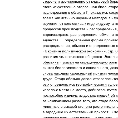
стороне
и
изолированно
от
классовой
бор
этого
искусственно
оторванная
биол
.
стор
исследования
в
области
П
.
оказались
соср
время
как
истинно
научным
методом
в
изу
изучения
от
коллектива
к
индивидууму
,
а
н
процессов
производства
и
распределения
«
производство
,
распределение
,
обмен
и
п
единства
, ...
определенная
форма
произво
распределения
,
обмена
и
определенные
«
К
критике
политической
экономии
»,
стр
.
6
развития
человеческого
общества
.
Энгель
обезьяны
»
указал
на
определяющую
роль
синтез
биологического
и
социального
,
дока
снова
находим
характерный
признак
челов
труде
.
Стадо
обезьян
довольствовалось
те
рых
определялись
географическими
усло
чевало
-
с
места
на
место
,
добиваясь
путем
неспособно
извлечь
из
доставляющей
ей
к
за
исключением
разве
того
,
что
стадо
бесс
животные
в
высшей
степени
расточительн
в
зародыше
их
естественный
прирост
...
Эт
процессе
изменения
видов
,
т
.
к
оно
застав