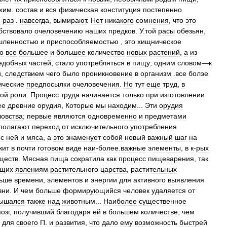
хим
.
состав
и
вся
физическая
конституция
постепенно
я
раз
.
навсегда
,
вымирают
.
Нет
никакого
сомнения
,
что
это
бствовало
очеловечению
наших
предков
.
У
.
той
расы
обезьян
,
шленностью
и
приспособляемостью
,
это
хищническое
о
все
большее
и
большее
количество
новых
растений
,
а
из
едобных
частей
,
стало
употребляться
в
пищу
;
одним
словом
—
к
й
,
следствием
чего
было
проникновение
в
организм
.
все
болэе
ические
предпосылки
очеловечения
.
Но
тут
еще
труд
,
в
кой
роли
.
Процесс
труда
начинается
только
при
изготовлении
ее
древние
орудия
,
Которые
мы
находим
...
Эти
орудия
овства
;
первые
являются
одновременно
и
предметами
полагают
переход
от
исключительного
употребления
с
ней
и
мяса
,
а
это
знаменует
собой
новый
важный
шаг
на
жит
в
почти
готовом
виде
наи
-
более
.
важные
элементы
,
в
к
-
рых
ществ
.
Мясная
пища
сократила
как
процесс
пищеварения
,
так
ющих
явлениям
растительного
царства
,
растительных
ьше
времени
,
элементов
и
энергии
для
активного
выявления
зни
.
И
чем
больше
формирующийся
человек
удаляется
от
вышался
также
над
животным
...
Наиболее
существенное
озг
,
получивший
благодаря
ей
в
большем
количестве
,
чем
для
своего
П
.
и
развития
,
что
дало
ему
возможность
быстрей