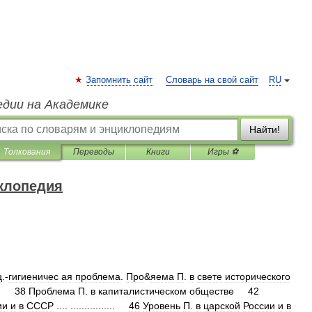
Запомнить сайт
Словарь на свой сайт
RU
едии на Академике
Найти!
Толкования
Переводы
Книги
Игры ⚽
клопедия
ц
.-
гигиеничес
ая
проблема
.
Про
&
яема
П
.
в
свете
исторического
.
38
Проблема
П
.
в
капиталистическом
обществе
42
ии
и
в
СССР
.... ................
46
Уровень
П
.
в
царской
России
и
в