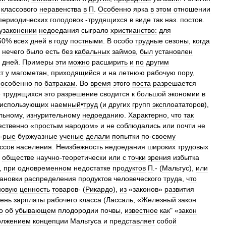
классового
неравенства
в
П
.
Особенно
ярка
в
этом
отношении
периодических
голодовок
-
трудящихся
в
виде
так
наз
.
постов
.
узаконении
недоедания
сыграло
христианство:
для
50
%
всех
дней
в
году
постными
.
В
особо
трудные
сезоны
,
когда
нечего
было
есть
без
кабальных
займов
,
был
установлен
дней
.
Примеры
эти
можно
расширить
и
по
другим
т
у
магометан
,
приходящийся
и
на
летнюю
рабочую
пору
,
особенно
по
батракам
.
Во
время
этого
поста
разрешается
е
трудящихся
это
разрешение
сводится
к
большой
экономии
в
использующих
наемный
•
труд
(
и
других
групп
эксплоататоров
),
льному
,
изнурительному
недоеданию
.
Характерно
,
что
так
ственно
«
простым
народом
»
и
не
соблюдались
или
почти
не
-
рые
буржуазные
ученые
делали
попытки
по
-
своему
ссов
населения
.
Неизбежность
недоедания
широких
трудовых
обществе
научно
-
теоретически
или
с
точки
зрения
избытка
,
при
одновременном
недостатке
продуктов
П
.- (
Мальтус
),
или
ановки
распределения
продуктов
человеческого
труда
,
что
новую
ценность
товаров
- (
Рикардо
),
из
«
законов
»
развития
вень
зарплаты
рабочего
класса
(
Лассаль
, «
Железный
закон
о
об
убывающем
плодородии
почвы
,
известное
как
" «
закон
олжением
концепции
Мальтуса
и
представляет
собой