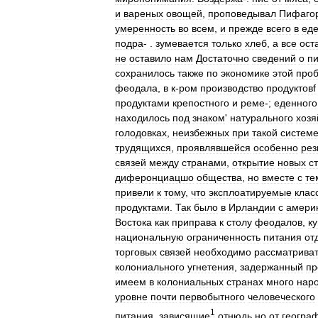
и
вареных
овощей
,
проповедывал
Пифаго
умеренность
во
всем
,
и
прежде
всего
в
ед
подра
- .
зумевается
только
хлеб
,
а
все
ост
не
оставило
нам
Достаточно
сведений
о
п
сохранилось
также
по
экономике
этой
про
феодала
,
в
к
-
ром
производство
продуктовf
продуктами
крепостного
и
реме
-;
еденного
находилось
под
знаком
'
натурального
хозя
голодовках
,
неизбежных
при
такой
систем
трудящихся
,
проявлявшейся
особенно
рез
связей
между
странами
,
открытие
новых
с
диферонциацшо
общества
,
но
вместе
с
те
привели
к
тому
,
что
эксплоатируемые
клас
продуктами
.
Так
было
в
Ирландии
с
амери
Востока
как
приправа
к
столу
феодалов
,
к
национальную
ограниченность
питания
от
торговых
связей
необходимо
рассматрива
колониального
угнетения
,
задержанный
пр
имеем
в
колониальных
странах
много
нар
уровне
почти
первобытного
человеческого
1
питания
,
зависящие
отнюдь
но
от
геогра