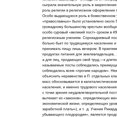
сыграла
значительную
роль
в
закреплении
роль
религии
в
религиозном
оформлении
Особо
выдающуюся
роль
в
божественном
«
православных
»
было
установлено
около
громадному
большинству
крестьян
вообще
особо
суровый
«
великий
пост
»
сроком
в
49
религиозным
учениям
.
Сорокадневный
пос
больно
бьет
по
трудящемуся
населению
и
принимать
пищу
лишь
вечером
.
В
практик
продуктах
питания
для
землевладельцев
, .
а
для
лиц
,
продающих
свой
труд
,—
к
длите
называемые
посты
соблюдались
преимуще
соблюдались
всем
«
прочим
народом
».
Нек
объяснить
неравенство
в
П
.
отдельных
кла
масс
обосновывается
в
капиталистическом
населения
,
и
именно
трудового
населения
с
точки
зрения
неудовлетворительной
пост
вытекает
из
«
законов
»,
определяющих
ме
экономической
жизни
,
определяющих
уро
заработной
платы
»),
и
т
..
д
.
Учение
Рикард
убывающего
плодородия
»,
является
прод