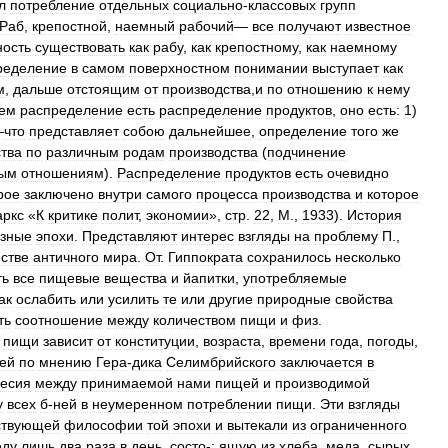
л
потребление
отдельных
социально
-
классовых
групп
Раб
,
крепостной
,
наемный
рабочий
—
все
получают
известное
ность
существовать
как
рабу
,
как
крепостному
,
как
наемному
ределение
в
самом
поверхностном
понимании
выступает
как
м
,
дальше
отстоящим
от
производства
,
и
по
отношению
к
нему
ем
распределение
есть
распределение
продуктов
,
оно
есть:
1
)
—
что
представляет
собою
дальнейшее
,
определение
того
же
тва
по
различным
родам
производства
(
подчинение
ным
отношениям
).
Распределение
продуктов
есть
очевидно
рое
заключено
внутри
самого
процесса
производства
и
которое
ркс
«
К
критике
полит
,
экономии
»,
стр
.
22
,
М
.,
1933
).
История
зные
эпохи
.
Представляют
интерес
взгляды
на
проблему
П
.,
стве
античного
мира
.
От
.
Гиппократа
сохранилось
несколько
ть
все
пищевые
вещества
и
йапитки
,
употребляемые
ак
ослабить
или
усилить
те
или
другие
природные
свойства
ть
соотношение
между
количеством
пищи
и
физ
.
пищи
зависит
от
конституции
,
возраста
,
времени
года
,
погоды
,
ей
по
мнению
Гера
-
дика
Селимбрийского
заключается
в
весия
между
принимаемой
нами
пищей
и
производимой
у
всех
б
-
ней
в
неумеренном
потреблении
пищи
.
Эти
взгляды
ствующей
философии
той
эпохи
и
вытекали
из
ограниченного
еду
лишь
два
раза
в
день
,
состо
-;
ящую
из
хлеба
,
меда
,
сырых