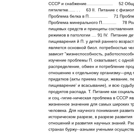
СССР
и
снабжение
......................
52
Общ
пятилетке
...... . .
63
II
.
Питание
с
физиол
Проблема
белка
в
П
................
71
Пробл
Проблема
минерального
П
............
78
Ро
пищевых
средств
и
принципы
составления
режимов
в
патологии
....
91
IV
.
Питание
де
пищеварения
й
П
.
у
детей
раннего
возраст
является
основной
биол
.
потребностью
че
зависит
"
жизнеспособность
,
работоспособн
изучение
проблемы
П
.
охватывает
,
с
одной
распределение
,
обмен
и
потребление
про
отношению
к
отдельному
организму
—
ряд
придатков
(
акты
приема
пищи
,
жевание
,
п
пищеварение
'
и
всасывание
),
и
всю
судьбу
продуктов
распада
.
Т
.
Питание
как
социал
и
соц
.-
гигие
-
ническая
проблема
в
СССР
яв
жизненное
значение
для
самых
широких
т
человека
.
Для
научного
понимания
развит
историческом
разрезе
,
в
разрезе
развития
отношений
и
развития
научных
знаний
.
Ра
странах
буржу
--
азными
учеными
осуществ